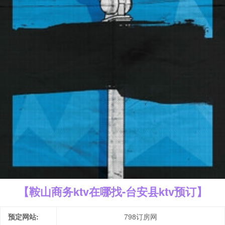
【鞍山商务ktv在哪找-台安县ktv预订】
预定网站:
798订房网