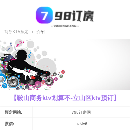
商务KTV预定
>
介绍
【鞍山商务ktv划算不-立山区ktv预订】
预定网站:
798订房网
微信:
hzktv6